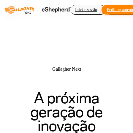
Cerca virtual
Iniciar sessão
Pedir orçament
Complement
Gallagher Next
A próxima
geração de
inovação