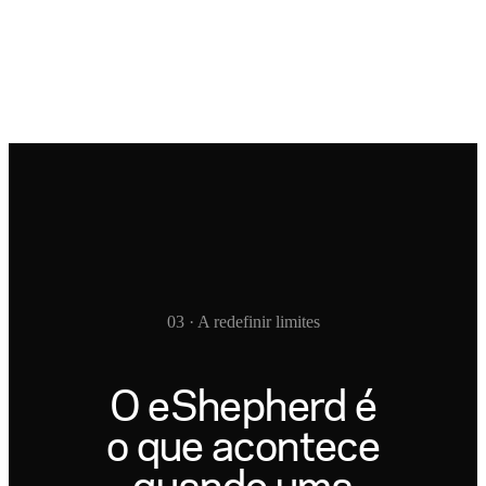
03 · A redefinir limites
O eShepherd é
o que acontece
quando uma