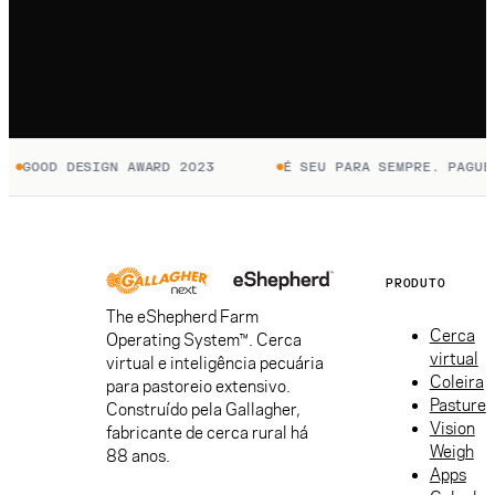
GOOD DESIGN AWARD 2023
É SEU PARA SEMPRE. PAGUE S
PRODUTO
The eShepherd Farm
Cerca
Operating System™. Cerca
virtual
virtual e inteligência pecuária
Coleira
para pastoreio extensivo.
Pasture
Construído pela Gallagher,
Vision
fabricante de cerca rural há
Weigh
88 anos.
Apps