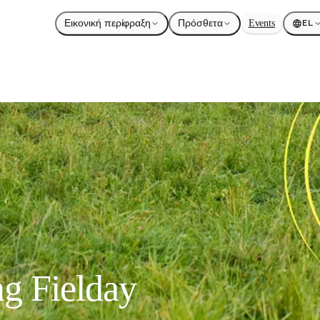
Εικονική περίφραξη
Πρόσθετα
Events
EL
ng Fielday