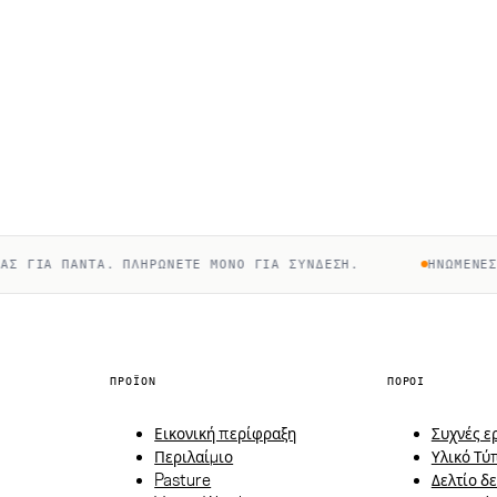
 ΓΙΑ ΠΆΝΤΑ. ΠΛΗΡΏΝΕΤΕ ΜΌΝΟ ΓΙΑ ΣΎΝΔΕΣΗ.
ΗΝΩΜΈΝΕΣ Π
ΠΡΟΪΌΝ
ΠΌΡΟΙ
Εικονική περίφραξη
Συχνές ε
Περιλαίμιο
Υλικό Τύ
Pasture
Δελτίο δ