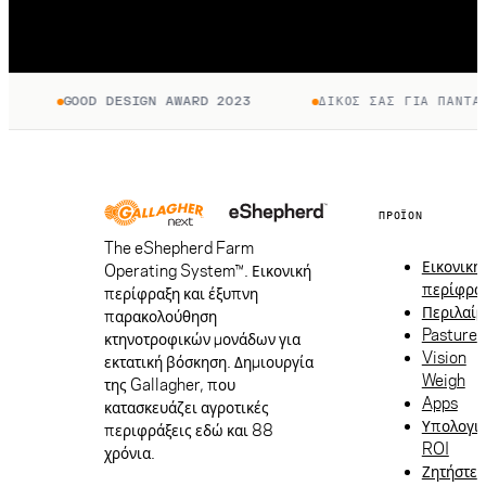
GOOD DESIGN AWARD 2023
ΔΙΚΌΣ ΣΑΣ ΓΙΑ ΠΆΝΤΑ. 
ΠΡΟΪΌΝ
The eShepherd Farm
Εικονική
Operating System™. Εικονική
περίφρα
περίφραξη και έξυπνη
Περιλαίμ
παρακολούθηση
Pasture
κτηνοτροφικών μονάδων για
Vision
εκτατική βόσκηση. Δημιουργία
Weigh
της Gallagher, που
Apps
κατασκευάζει αγροτικές
Υπολογι
περιφράξεις εδώ και 88
ROI
χρόνια.
Ζητήστε