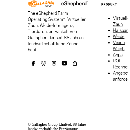
PRODUKT
The eShepherd Farm
Virtuelle
Operating System™. Virtueller
Zaun
Zaun, Weide-Intelligenz,
Halsban
Tierdaten, entwickelt von
Weide
Gallagher, der seit 88 Jahren
Vision
landwirtschaftliche Zäune
Weigh
baut.
Apps
ROI-
Rechner
Angebot
anforder
© Gallagher Group Limited. 88 Jahre
landwirtschaftliche Einzäunung.